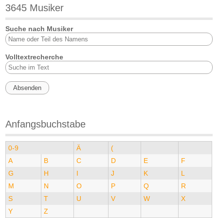
3645 Musiker
Suche nach Musiker
Volltextrecherche
Anfangsbuchstabe
0-9
Ä
(
A
B
C
D
E
F
G
H
I
J
K
L
M
N
O
P
Q
R
S
T
U
V
W
X
Y
Z