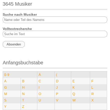
3645 Musiker
Suche nach Musiker
Volltextrecherche
Anfangsbuchstabe
0-9
Ä
(
A
B
C
D
E
F
G
H
I
J
K
L
M
N
O
P
Q
R
S
T
U
V
W
X
Y
Z