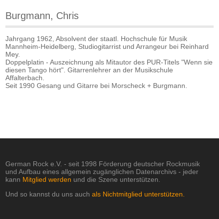
Burgmann, Chris
Jahrgang 1962, Absolvent der staatl. Hochschule für Musik
Mannheim-Heidelberg, Studiogitarrist und Arrangeur bei Reinhard
Mey.
Doppelplatin - Auszeichnung als Mitautor des PUR-Titels "Wenn sie
diesen Tango hört". Gitarrenlehrer an der Musikschule
Affalterbach.
Seit 1990 Gesang und Gitarre bei Morscheck + Burgmann.
German Rock e.V. - seit 1998 Förderung deutscher Rockmusik
und Aufbau eines allgemein zugänglichen Datenarchivs - jeder
kann
Mitglied werden
und die Szene unterstützen.
Und so kannst du uns auch
als Nichtmitglied unterstützen.