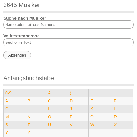
3645 Musiker
Suche nach Musiker
Volltextrecherche
Anfangsbuchstabe
0-9
Ä
(
A
B
C
D
E
F
G
H
I
J
K
L
M
N
O
P
Q
R
S
T
U
V
W
X
Y
Z