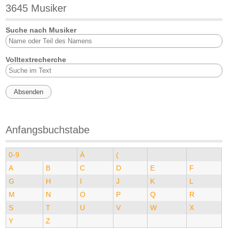
3645 Musiker
Suche nach Musiker
Volltextrecherche
Anfangsbuchstabe
0-9
Ä
(
A
B
C
D
E
F
G
H
I
J
K
L
M
N
O
P
Q
R
S
T
U
V
W
X
Y
Z