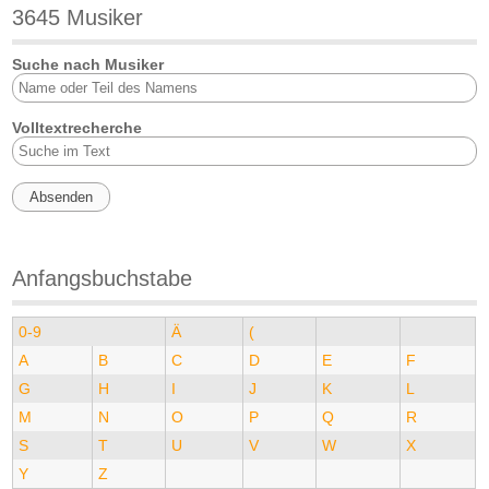
3645 Musiker
Suche nach Musiker
Volltextrecherche
Anfangsbuchstabe
0-9
Ä
(
A
B
C
D
E
F
G
H
I
J
K
L
M
N
O
P
Q
R
S
T
U
V
W
X
Y
Z