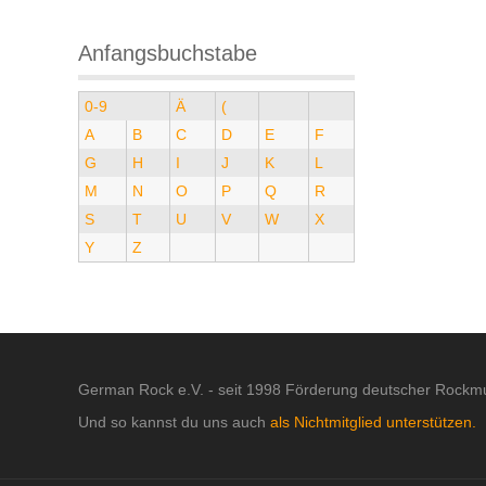
Anfangsbuchstabe
0-9
Ä
(
A
B
C
D
E
F
G
H
I
J
K
L
M
N
O
P
Q
R
S
T
U
V
W
X
Y
Z
German Rock e.V. - seit 1998 Förderung deutscher Rockmu
Und so kannst du uns auch
als Nichtmitglied unterstützen.