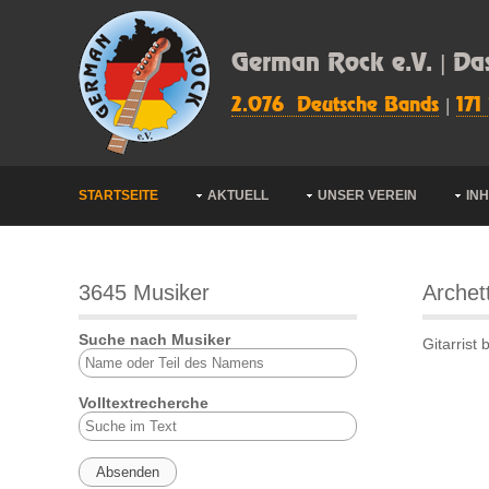
German Rock e.V. | Da
2.076 Deutsche Bands
|
171
STARTSEITE
AKTUELL
UNSER VEREIN
IN
3645 Musiker
Archet
Suche nach Musiker
Gitarrist
Volltextrecherche