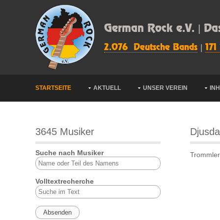
German Rock e.V. | Da
2.076 Deutsche Bands
|
171
STARTSEITE
AKTUELL
UNSER VEREIN
IN
3645 Musiker
Djusda
Suche nach Musiker
Trommler 
Volltextrecherche