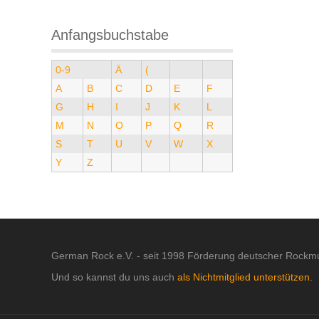
Anfangsbuchstabe
0-9
Ä
(
A
B
C
D
E
F
G
H
I
J
K
L
M
N
O
P
Q
R
S
T
U
V
W
X
Y
Z
German Rock e.V. - seit 1998 Förderung deutscher Rockmu
Und so kannst du uns auch
als Nichtmitglied unterstützen.