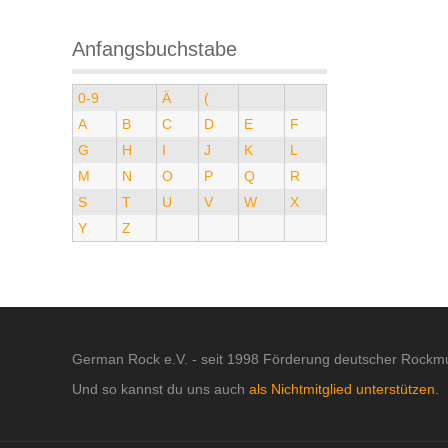
Anfangsbuchstabe
0-9
Ä
(
A
B
C
D
E
F
G
H
I
J
K
L
M
N
O
P
Q
R
S
T
U
V
W
X
Y
Z
German Rock e.V. - seit 1998 Förderung deutscher Rockmu
Und so kannst du uns auch
als Nichtmitglied unterstützen.