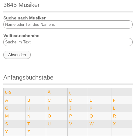
3645 Musiker
Suche nach Musiker
Volltextrecherche
Anfangsbuchstabe
0-9
Ä
(
A
B
C
D
E
F
G
H
I
J
K
L
M
N
O
P
Q
R
S
T
U
V
W
X
Y
Z