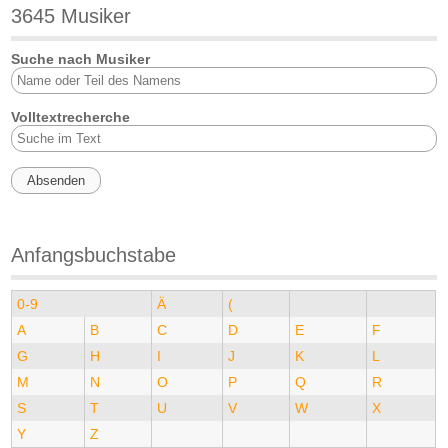
3645 Musiker
Suche nach Musiker
Volltextrecherche
Anfangsbuchstabe
0-9
Ä
(
A
B
C
D
E
F
G
H
I
J
K
L
M
N
O
P
Q
R
S
T
U
V
W
X
Y
Z