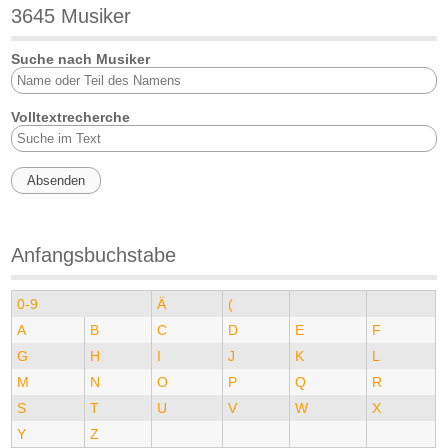
3645 Musiker
Suche nach Musiker
Volltextrecherche
Anfangsbuchstabe
0-9
Ä
(
A
B
C
D
E
F
G
H
I
J
K
L
M
N
O
P
Q
R
S
T
U
V
W
X
Y
Z