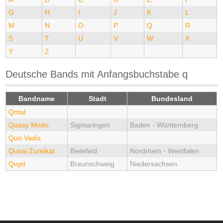
G
H
I
J
K
L
M
N
O
P
Q
R
S
T
U
V
W
X
Y
Z
Deutsche Bands mit Anfangsbuchstabe q
Bandname
Stadt
Bundesland
Qntal
Quasy Modo
Sigmaringen
Baden - Württemberg
Quo Vadis
Qusai Zureikat
Bielefeld
Nordrhein - Westfalen
Quyd
Braunschweig
Niedersachsen