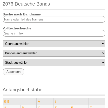
2076 Deutsche Bands
Suche nach Bandname
Volltextrecherche
Anfangsbuchstabe
0-9
Ä
(
A
B
C
D
E
F