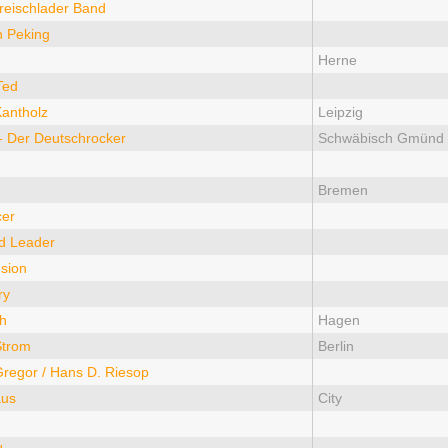
reischlader Band
n Peking
Herne
Ted
antholz
Leipzig
 - Der Deutschrocker
Schwäbisch Gmünd
Bremen
cer
d Leader
sion
ry
eh
Hagen
Strom
Berlin
Gregor / Hans D. Riesop
aus
City