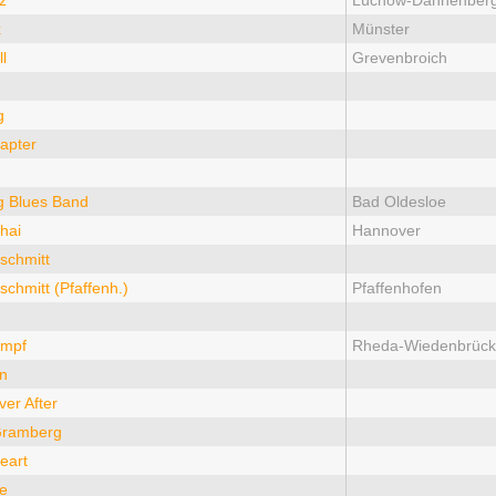
z
Lüchow-Dannenber
x
Münster
l
Grevenbroich
g
apter
 Blues Band
Bad Oldesloe
hai
Hannover
chmitt
hmitt (Pfaffenh.)
Pfaffenhofen
ampf
Rheda-Wiedenbrück
n
er After
Gramberg
eart
e