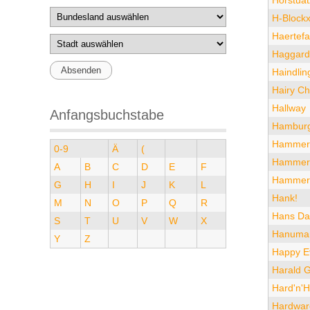
Hörstuat
H-Block
Haertefal
Haggard
Haindlin
Hairy Ch
Hallway
Anfangsbuchstabe
Hamburg
Hammer
0-9
Ä
(
Hammers
A
B
C
D
E
F
Hammersc
G
H
I
J
K
L
Hank!
M
N
O
P
Q
R
Hans D
S
T
U
V
W
X
Hanuma
Y
Z
Happy Ev
Harald 
Hard'n'H
Hardwar