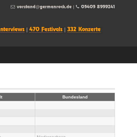
vorstand@germanrock.de
|
05405 8959241
Interviews
|
470 Festivals
|
332 Konzerte
dt
Bundesland