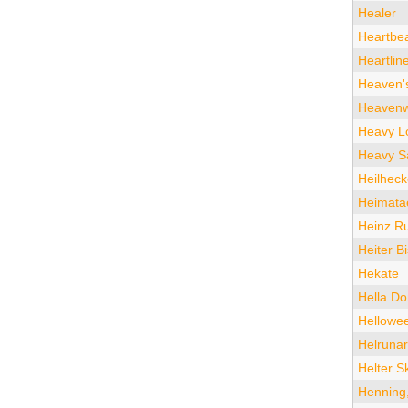
Healer
Heartbe
Heartlin
Heaven'
Heaven
Heavy L
Heavy S
Heilheck
Heimata
Heinz R
Heiter Bi
Hekate
Hella D
Hellowe
Helrunar
Helter S
Henning