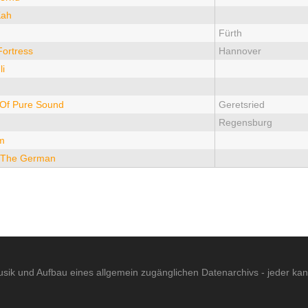
Kah
Fürth
ortress
Hannover
li
 Of Pure Sound
Geretsried
Regensburg
m
 The German
sik und Aufbau eines allgemein zugänglichen Datenarchivs - jeder ka