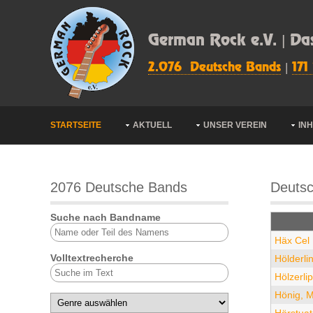
German Rock e.V. | Da
2.076 Deutsche Bands
|
171
STARTSEITE
AKTUELL
UNSER VEREIN
IN
2076 Deutsche Bands
Deutsc
Suche nach Bandname
Häx Cel
Volltextrecherche
Hölderli
Hölzerli
Hönig, M