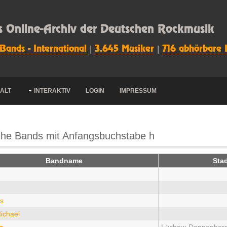
s Online-Archiv der Deutschen Rockmusik
 Bands - International
|
3.645 Musiker
|
716 abhörbare 
HALT
INTERAKTIV
LOGIN
IMPRESSUM
he Bands mit Anfangsbuchstabe h
Bandname
Sta
n
ps
ichael