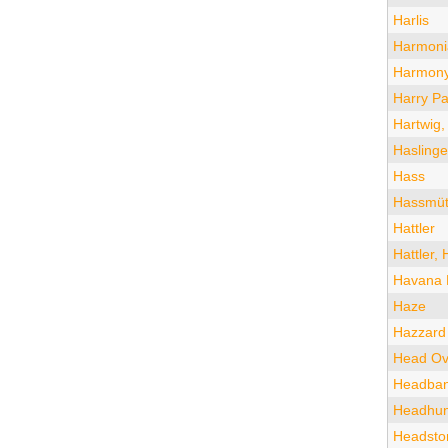
Harlis
Harmoni
Harmony
Harry Pa
Hartwig,
Haslinge
Hass
Hassmü
Hattler
Hattler, 
Havana 
Haze
Hazzard
Head Ov
Headban
Headhun
Headsto