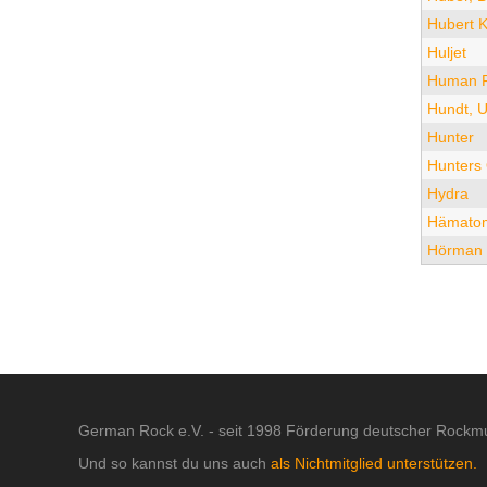
Hubert 
Huljet
Human F
Hundt, U
Hunter
Hunters
Hydra
Hämato
Hörman
German Rock e.V. - seit 1998 Förderung deutscher Rockmu
Und so kannst du uns auch
als Nichtmitglied unterstützen.