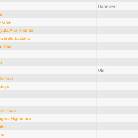
Hannover
a
 Glen
yuta And Friends
 Gerald Luziano
r, Paul
tz
Ulm
Hellmut
Boys
er Heals
gers Nightmare
ter
ne