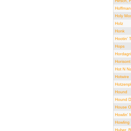
Hirsch, 
Hoffman
Holy Mo
Holz
Honk
Hootin' 
Hops
Hordagr
Horison
Hot N N
Hotwire
Hotzenpl
Hound
Hound 
House Of
Howlin'
Howling
Huber, 