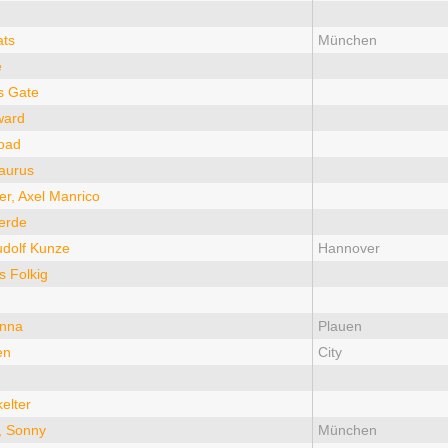
ats
München
e
s Gate
ward
oad
aurus
er, Axel Manrico
erde
udolf Kunze
Hannover
s Folkig
onna
Plauen
en
City
kelter
, Sonny
München