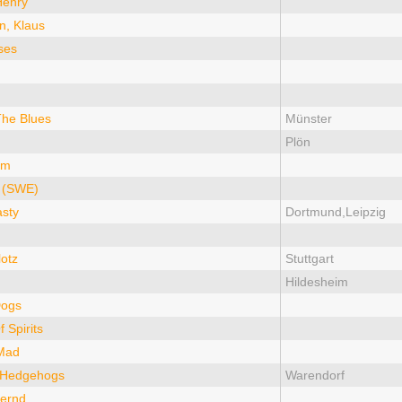
Henry
n, Klaus
ses
The Blues
Münster
Plön
im
t (SWE)
asty
Dortmund,Leipzig
otz
Stuttgart
Hildesheim
Dogs
 Spirits
 Mad
 Hedgehogs
Warendorf
Bernd