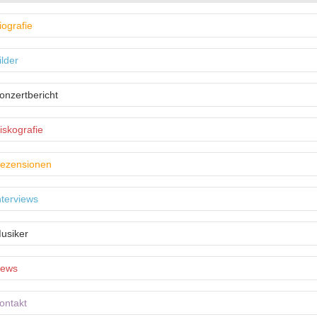
iografie
ilder
onzertbericht
iskografie
ezensionen
nterviews
usiker
ews
ontakt