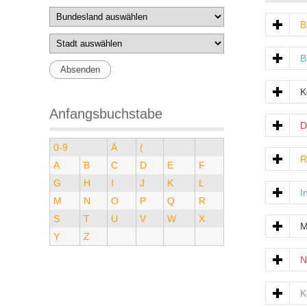
B
B
K
Anfangsbuchstabe
D
0-9
Ä
(
R
A
B
C
D
E
F
G
H
I
J
K
L
I
M
N
O
P
Q
R
S
T
U
V
W
X
M
Y
Z
N
K