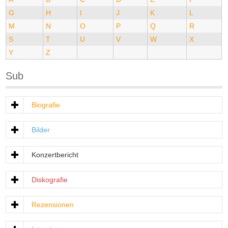
G
H
I
J
K
L
M
N
O
P
Q
R
S
T
U
V
W
X
Y
Z
Sub
Biografie
Bilder
Konzertbericht
Diskografie
Rezensionen