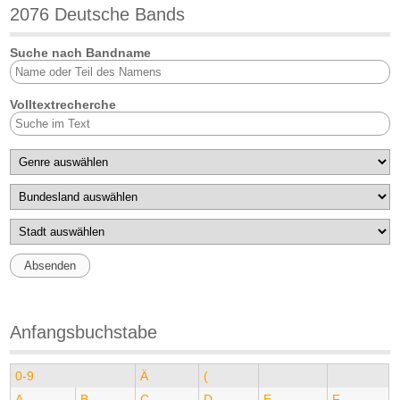
2076 Deutsche Bands
Suche nach Bandname
Volltextrecherche
Anfangsbuchstabe
0-9
Ä
(
A
B
C
D
E
F