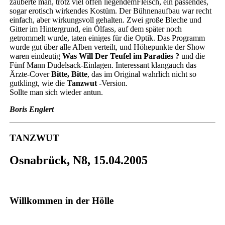
zauberte man, trotz viel offen liegendemFleisch, ein passendes,
sogar erotisch wirkendes Kostüm. Der Bühnenaufbau war recht
einfach, aber wirkungsvoll gehalten. Zwei große Bleche und
Gitter im Hintergrund, ein Ölfass, auf dem später noch
getrommelt wurde, taten einiges für die Optik. Das Programm
wurde gut über alle Alben verteilt, und Höhepunkte der Show
waren eindeutig
Was Will Der Teufel im Paradies ?
und die
Fünf Mann Dudelsack-Einlagen. Interessant klangauch das
Ärzte-Cover
Bitte, Bitte
, das im Original wahrlich nicht so
gutklingt, wie die
Tanzwut
-Version.
Sollte man sich wieder antun.
Boris Englert
TANZWUT
Osnabrück, N8, 15.04.2005
Willkommen in der Hölle