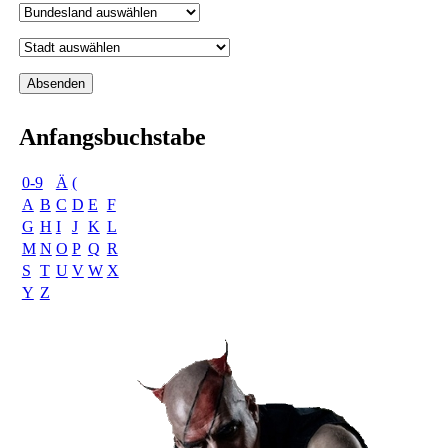
Anfangsbuchstabe
0-9
Ä
(
A
B
C
D
E
F
G
H
I
J
K
L
M
N
O
P
Q
R
S
T
U
V
W
X
Y
Z