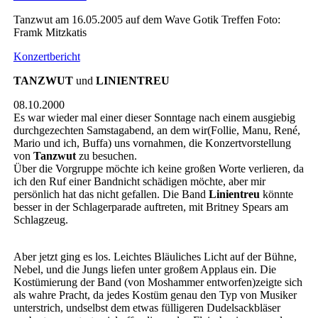
Tanzwut am 16.05.2005 auf dem Wave Gotik Treffen Foto:
Framk Mitzkatis
Konzertbericht
TANZWUT
und
LINIENTREU
08.10.2000
Es war wieder mal einer dieser Sonntage nach einem ausgiebig
durchgezechten Samstagabend, an dem wir(Follie, Manu, René,
Mario und ich, Buffa) uns vornahmen, die Konzertvorstellung
von
Tanzwut
zu besuchen.
Über die Vorgruppe möchte ich keine großen Worte verlieren, da
ich den Ruf einer Bandnicht schädigen möchte, aber mir
persönlich hat das nicht gefallen. Die Band
Linientreu
könnte
besser in der Schlagerparade auftreten, mit Britney Spears am
Schlagzeug.
Aber jetzt ging es los. Leichtes Bläuliches Licht auf der Bühne,
Nebel, und die Jungs liefen unter großem Applaus ein. Die
Kostümierung der Band (von Moshammer entworfen)zeigte sich
als wahre Pracht, da jedes Kostüm genau den Typ von Musiker
unterstrich, undselbst dem etwas fülligeren Dudelsackbläser