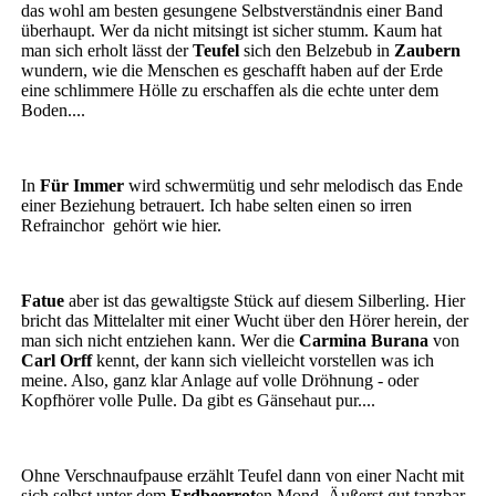
das wohl am besten gesungene Selbstverständnis einer Band
überhaupt. Wer da nicht mitsingt ist sicher stumm. Kaum hat
man sich erholt lässt der
Teufel
sich den Belzebub in
Zaubern
wundern, wie die Menschen es geschafft haben auf der Erde
eine schlimmere Hölle zu erschaffen als die echte unter dem
Boden....
In
Für Immer
wird schwermütig und sehr melodisch das Ende
einer Beziehung betrauert. Ich habe selten einen so irren
Refrainchor gehört wie hier.
Fatue
aber ist das gewaltigste Stück auf diesem Silberling. Hier
bricht das Mittelalter mit einer Wucht über den Hörer herein, der
man sich nicht entziehen kann. Wer die
Carmina Burana
von
Carl Orff
kennt, der kann sich vielleicht vorstellen was ich
meine. Also, ganz klar Anlage auf volle Dröhnung - oder
Kopfhörer volle Pulle. Da gibt es Gänsehaut pur....
Ohne Verschnaufpause erzählt Teufel dann von einer Nacht mit
sich selbst unter dem
Erdbeerrot
en Mond. Äußerst gut tanzbar.