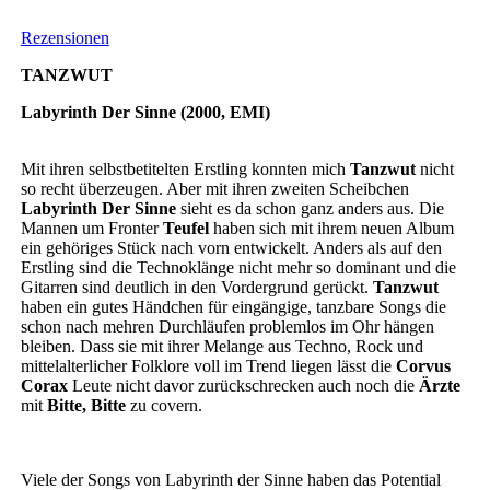
Rezensionen
TANZWUT
Labyrinth Der Sinne (2000, EMI)
Mit ihren selbstbetitelten Erstling konnten mich
Tanzwut
nicht
so recht überzeugen. Aber mit ihren zweiten Scheibchen
Labyrinth Der Sinne
sieht es da schon ganz anders aus. Die
Mannen um Fronter
Teufel
haben sich mit ihrem neuen Album
ein gehöriges Stück nach vorn entwickelt. Anders als auf den
Erstling sind die Technoklänge nicht mehr so dominant und die
Gitarren sind deutlich in den Vordergrund gerückt.
Tanzwut
haben ein gutes Händchen für eingängige, tanzbare Songs die
schon nach mehren Durchläufen problemlos im Ohr hängen
bleiben. Dass sie mit ihrer Melange aus Techno, Rock und
mittelalterlicher Folklore voll im Trend liegen lässt die
Corvus
Corax
Leute nicht davor zurückschrecken auch noch die
Ärzte
mit
Bitte, Bitte
zu covern.
Viele der Songs von Labyrinth der Sinne haben das Potential