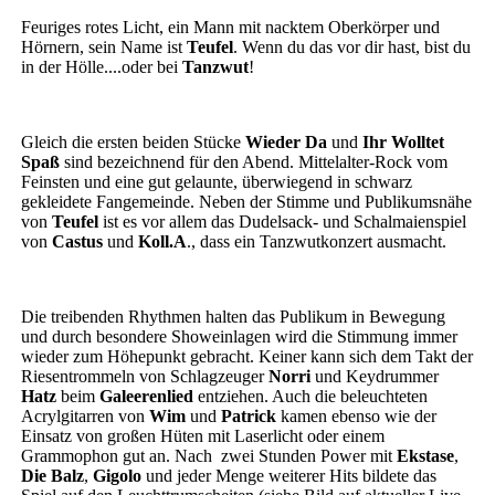
Feuriges rotes Licht, ein Mann mit nacktem Oberkörper und
Hörnern, sein Name ist
Teufel
. Wenn du das vor dir hast, bist du
in der Hölle....oder bei
Tanzwut
!
Gleich die ersten beiden Stücke
Wieder Da
und
Ihr Wolltet
Spaß
sind bezeichnend für den Abend. Mittelalter-Rock vom
Feinsten und eine gut gelaunte, überwiegend in schwarz
gekleidete Fangemeinde. Neben der Stimme und Publikumsnähe
von
Teufel
ist es vor allem das Dudelsack- und Schalmaienspiel
von
Castus
und
Koll.A
., dass ein Tanzwutkonzert ausmacht.
Die treibenden Rhythmen halten das Publikum in Bewegung
und durch besondere Showeinlagen wird die Stimmung immer
wieder zum Höhepunkt gebracht. Keiner kann sich dem Takt der
Riesentrommeln von Schlagzeuger
Norri
und Keydrummer
Hatz
beim
Galeerenlied
entziehen. Auch die beleuchteten
Acrylgitarren von
Wim
und
Patrick
kamen ebenso wie der
Einsatz von großen Hüten mit Laserlicht oder einem
Grammophon gut an. Nach zwei Stunden Power mit
Ekstase
,
Die Balz
,
Gigolo
und jeder Menge weiterer Hits bildete das