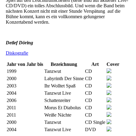
Spiel auf den Leuchttrumscheiten (siehe Bild auf aktueller Live-
CD/DVD) ein tolles Abschlussbild. Und wenn die Band beim
nächsten Konzert nicht mit einer Stunde Verspätung auf die
Bühne kommt, kann es ein vollkommen gelungener
Konzertabend werden.
Detlef Döring
Diskografie
Jahr von
Jahr bis
Bezeichnung
Art
Cover
1999
Tanzwut
CD
2000
Labyrinth Der Sinne
CD
2003
Ihr Wolltet Spaß
CD
2004
Tanzwut Live
CD
2006
Schattenreiter
CD
2011
Morus Et Diabolus
CD
2011
Weiße Nächte
CD
2000
Tanzwut
CD Single
2004
Tanzwut Live
DVD