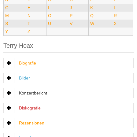
G
H
I
J
K
L
M
N
O
P
Q
R
S
T
U
V
W
X
Y
Z
Terry Hoax
Biografie
Bilder
Konzertbericht
Diskografie
Rezensionen