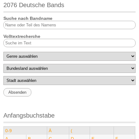
2076 Deutsche Bands
Suche nach Bandname
Volltextrecherche
Anfangsbuchstabe
0-9
Ä
(
A
B
C
D
E
F