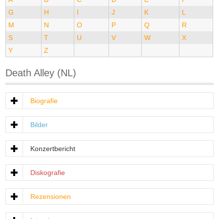
G
H
I
J
K
L
M
N
O
P
Q
R
S
T
U
V
W
X
Y
Z
Death Alley (NL)
Biografie
Bilder
Konzertbericht
Diskografie
Rezensionen