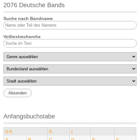
2076 Deutsche Bands
Suche nach Bandname
Volltextrecherche
Anfangsbuchstabe
0-9
Ä
(
A
B
C
D
E
F