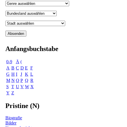
Anfangsbuchstabe
0-9
Ä
(
A
B
C
D
E
F
G
H
I
J
K
L
M
N
O
P
Q
R
S
T
U
V
W
X
Y
Z
Pristine (N)
Biografie
Bilder