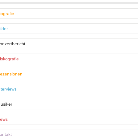
iografie
ilder
onzertbericht
iskografie
ezensionen
nterviews
usiker
ews
ontakt