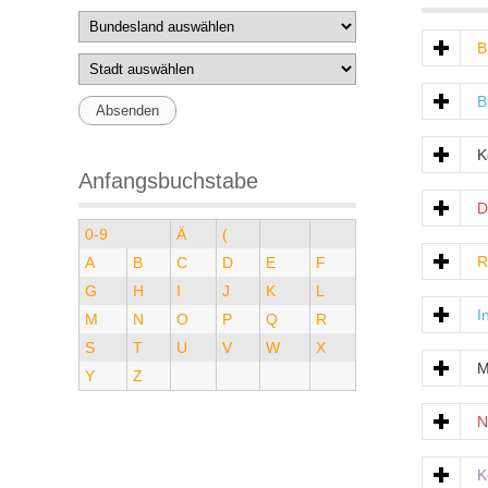
B
B
K
Anfangsbuchstabe
D
0-9
Ä
(
R
A
B
C
D
E
F
G
H
I
J
K
L
I
M
N
O
P
Q
R
S
T
U
V
W
X
M
Y
Z
N
K