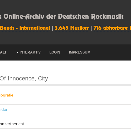
s Online-Archiv der Deutschen Rockmusik
 Bands - International
|
3.645 Musiker
|
716 abhörbare 
HALT
INTERAKTIV
LOGIN
IMPRESSUM
Of Innocence, City
iografie
ilder
onzertbericht