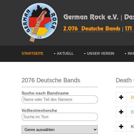
German Rock e.V. | Da
2.076 Deutsche Bands
|
171
STARTSEITE
AKTUELL
UNSER VEREIN
IN
2076 Deutsche Bands
Death 
Suche nach Bandname
B
Volltextrecherche
B
K