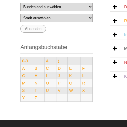
D
R
I
Anfangsbuchstabe
M
0-9
Ä
(
N
A
B
C
D
E
F
G
H
I
J
K
L
K
M
N
O
P
Q
R
S
T
U
V
W
X
Y
Z