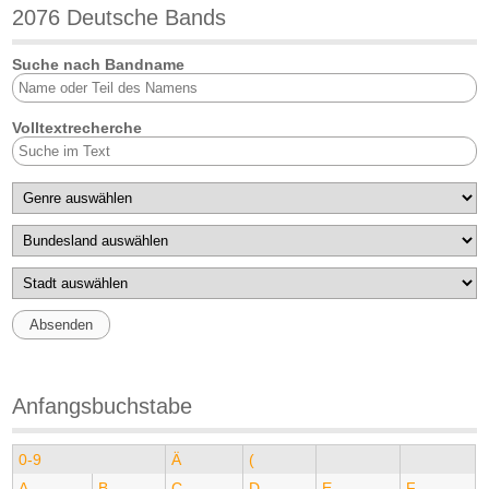
2076 Deutsche Bands
Suche nach Bandname
Volltextrecherche
Anfangsbuchstabe
0-9
Ä
(
A
B
C
D
E
F