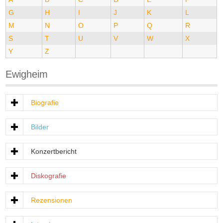
G
H
I
J
K
L
M
N
O
P
Q
R
S
T
U
V
W
X
Y
Z
Ewigheim
Biografie
Bilder
Konzertbericht
Diskografie
Rezensionen