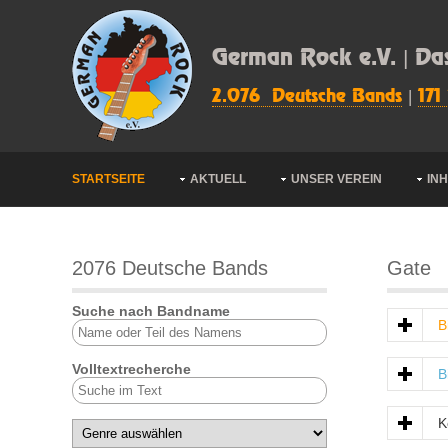
German Rock e.V. | Da
2.076 Deutsche Bands
|
171
STARTSEITE
AKTUELL
UNSER VEREIN
IN
2076 Deutsche Bands
Gate
Suche nach Bandname
B
Volltextrecherche
B
K