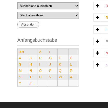
D
R
I
Anfangsbuchstabe
M
0-9
Ä
(
N
A
B
C
D
E
F
G
H
I
J
K
L
K
M
N
O
P
Q
R
S
T
U
V
W
X
Y
Z