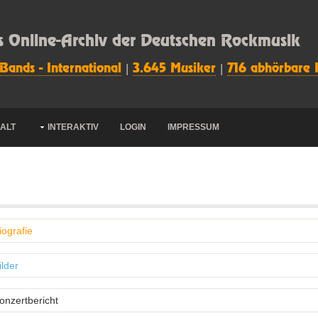
s Online-Archiv der Deutschen Rockmusik
 Bands - International
|
3.645 Musiker
|
716 abhörbare 
HALT
INTERAKTIV
LOGIN
IMPRESSUM
iografie
ilder
onzertbericht