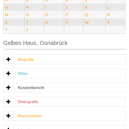
G
H
I
J
K
L
M
N
O
P
Q
R
S
T
U
V
W
X
Y
Z
Gelbes Haus, Osnabrück
Biografie
Bilder
Konzertbericht
Diskografie
Rezensionen