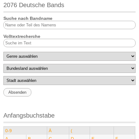
2076 Deutsche Bands
Suche nach Bandname
Volltextrecherche
Anfangsbuchstabe
0-9
Ä
(
A
B
C
D
E
F