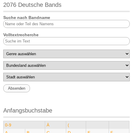
2076 Deutsche Bands
Suche nach Bandname
Volltextrecherche
Anfangsbuchstabe
0-9
Ä
(
A
B
C
D
E
F