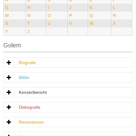
G
H
I
J
K
L
M
N
O
P
Q
R
S
T
U
V
W
X
Y
Z
Golem
Biografie
Bilder
Konzertbericht
Diskografie
Rezensionen