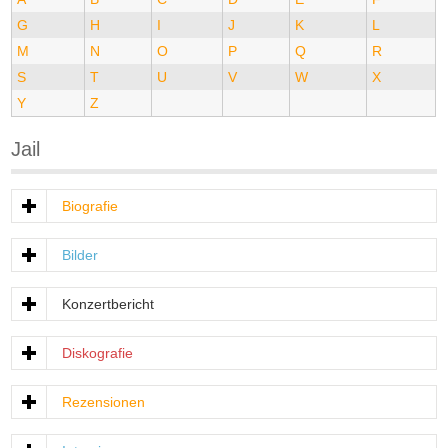
G
H
I
J
K
L
M
N
O
P
Q
R
S
T
U
V
W
X
Y
Z
Jail
Biografie
Bilder
Konzertbericht
Diskografie
Rezensionen