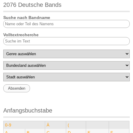
2076 Deutsche Bands
Suche nach Bandname
Volltextrecherche
Anfangsbuchstabe
0-9
Ä
(
A
B
C
D
E
F