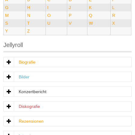
G
H
I
J
K
L
M
N
O
P
Q
R
S
T
U
V
W
X
Y
Z
Jellyroll
Biografie
Bilder
Konzertbericht
Diskografie
Rezensionen