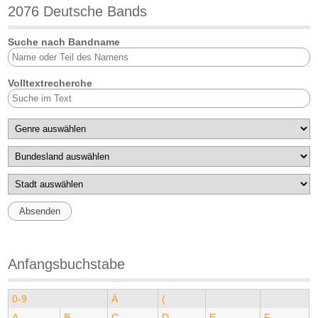
2076 Deutsche Bands
Suche nach Bandname
Volltextrecherche
Anfangsbuchstabe
0-9
Ä
(
A
B
C
D
E
F