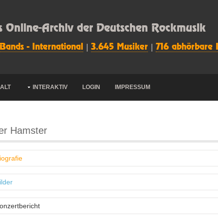
s Online-Archiv der Deutschen Rockmusik
 Bands - International
|
3.645 Musiker
|
716 abhörbare 
HALT
INTERAKTIV
LOGIN
IMPRESSUM
er Hamster
iografie
ilder
onzertbericht