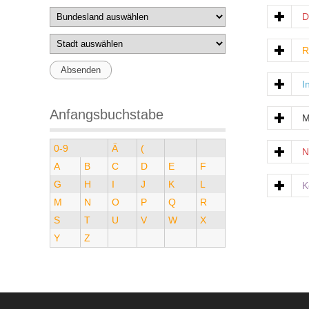
D
R
I
Anfangsbuchstabe
M
0-9
Ä
(
N
A
B
C
D
E
F
G
H
I
J
K
L
K
M
N
O
P
Q
R
S
T
U
V
W
X
Y
Z