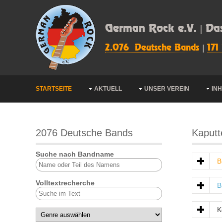
German Rock e.V. | Da
2.076 Deutsche Bands
|
171
STARTSEITE
AKTUELL
UNSER VEREIN
IN
2076 Deutsche Bands
Kaputt
Suche nach Bandname
B
Volltextrecherche
B
K