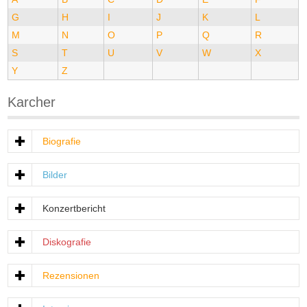
G
H
I
J
K
L
M
N
O
P
Q
R
S
T
U
V
W
X
Y
Z
Karcher
Biografie
Bilder
Konzertbericht
Diskografie
Rezensionen