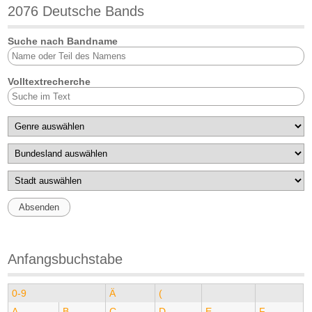
2076 Deutsche Bands
Suche nach Bandname
Volltextrecherche
Anfangsbuchstabe
0-9
Ä
(
A
B
C
D
E
F