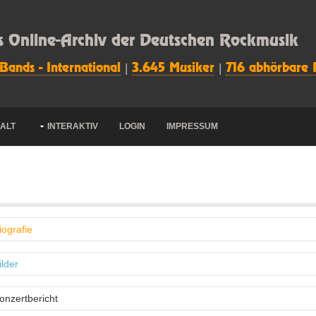
s Online-Archiv der Deutschen Rockmusik
 Bands - International
|
3.645 Musiker
|
716 abhörbare 
HALT
INTERAKTIV
LOGIN
IMPRESSUM
iografie
ilder
onzertbericht