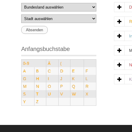
D
R
I
Anfangsbuchstabe
M
0-9
Ä
(
N
A
B
C
D
E
F
G
H
I
J
K
L
K
M
N
O
P
Q
R
S
T
U
V
W
X
Y
Z