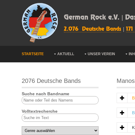
German Rock e.V. | Da
2.076 Deutsche Bands
|
171
STARTSEITE
AKTUELL
UNSER VEREIN
IN
2076 Deutsche Bands
Manos
Suche nach Bandname
B
Volltextrecherche
B
K