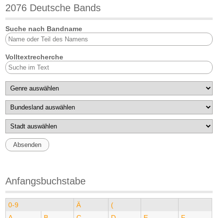
2076 Deutsche Bands
Suche nach Bandname
Volltextrecherche
Anfangsbuchstabe
0-9
Ä
(
A
B
C
D
E
F