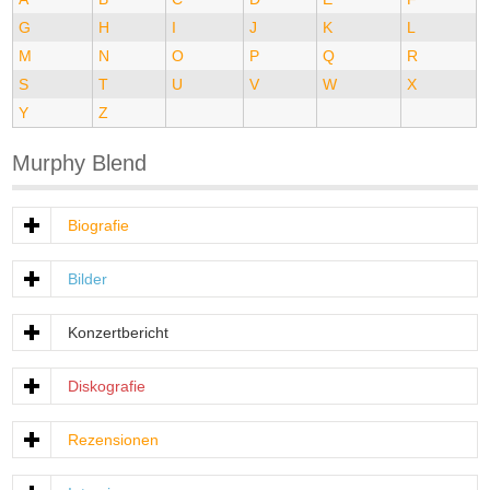
G
H
I
J
K
L
M
N
O
P
Q
R
S
T
U
V
W
X
Y
Z
Murphy Blend
Biografie
Bilder
Konzertbericht
Diskografie
Rezensionen