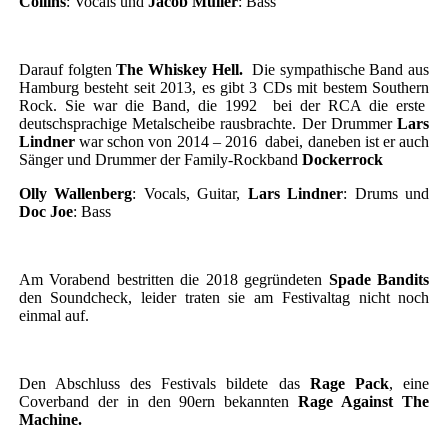
Collins
: Vocals und
Jacob Müller
: Bass
Darauf folgten
The Whiskey Hell.
Die sympathische Band aus
Hamburg besteht seit 2013, es gibt 3 CDs mit bestem Southern
Rock. Sie war die Band, die 1992 bei der RCA die erste
deutschsprachige Metalscheibe rausbrachte. Der Drummer
Lars
Lindner
war schon von 2014 – 2016 dabei, daneben ist er auch
Sänger und Drummer der Family-Rockband
Dockerrock
Olly Wallenberg
: Vocals, Guitar,
Lars Lindner
: Drums und
Doc Joe
: Bass
Am Vorabend bestritten die 2018 gegründeten
Spade Bandits
den Soundcheck, leider traten sie am Festivaltag nicht noch
einmal auf.
Den Abschluss des Festivals bildete das
Rage Pack
, eine
Coverband der in den 90ern bekannten
Rage Against The
Machine.