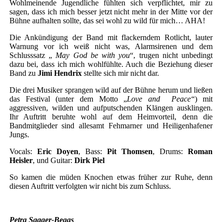
Wohlmeinende Jugendliche fühlten sich verpflichtet, mir zu
sagen, dass ich mich besser jetzt nicht mehr in der Mitte vor der
Bühne aufhalten sollte, das sei wohl zu wild für mich… AHA!
Die Ankündigung der Band mit flackerndem Rotlicht, lauter
Warnung vor ich weiß nicht was, Alarmsirenen und dem
Schlusssatz „
May God be with you
“, trugen nicht unbedingt
dazu bei, dass ich mich wohlfühlte. Auch die Beziehung dieser
Band zu
Jimi Hendrix
stellte sich mir nicht dar.
Die drei Musiker sprangen wild auf der Bühne herum und ließen
das Festival (unter dem Motto „
Love and Peace
“) mit
aggressiven, wilden und aufputschenden Klängen ausklingen.
Ihr Auftritt beruhte wohl auf dem Heimvorteil, denn die
Bandmitglieder sind allesamt Fehmarner und Heiligenhafener
Jungs.
Vocals:
Eric Doyen
, Bass:
Pit Thomsen
, Drums:
Roman
Heisler
, und Guitar:
Dirk Piel
So kamen die müden Knochen etwas früher zur Ruhe, denn
diesen Auftritt verfolgten wir nicht bis zum Schluss.
Petra Saager-Begas