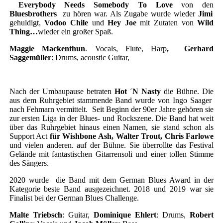
Everybody Needs Somebody To Love
von den
Bluesbrothers
zu hören war. Als Zugabe wurde wieder
Jimi
gehuldigt,
Vodoo Chile
und
Hey Joe
mit Zutaten von
Wild
Thing…
wieder ein großer Spaß.
Maggie Mackenthun
. Vocals, Flute, Harp
, Gerhard
Saggemüller
: Drums, acoustic Guitar,
Nach der Umbaupause betraten
Hot ´N Nasty
die Bühne. Die
aus dem Ruhrgebiet stammende Band wurde von Ingo Saager
nach Fehmarn vermittelt. Seit Beginn der 90er Jahre gehören sie
zur ersten Liga in der Blues- und Rockszene. Die Band hat weit
über das Ruhrgebiet hinaus einen Namen, sie stand schon als
Support Act
für Wishbone Ash, Walter Trout, Chris Farlowe
und vielen anderen. auf der Bühne. Sie überrollte das Festival
Gelände mit fantastischen Gitarrensoli und einer tollen Stimme
des Sängers.
2020 wurde die Band mit dem German Blues Award in der
Kategorie beste Band ausgezeichnet. 2018 und 2019 war sie
Finalist bei der German Blues Challenge.
Malte Triebsch
: Guitar,
Dominique Ehlert
: Drums,
Robert