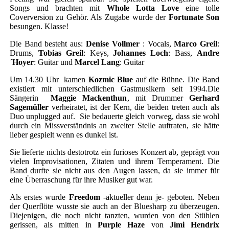
Songs und brachten mit
Whole Lotta
Love
eine tolle
Coverversion zu Gehör. Als Zugabe wurde der
Fortunate Son
besungen. Klasse!
Die Band besteht aus:
Denise Vollmer
: Vocals,
Marco Greil
:
Drums,
Tobias Greil
: Keys,
Johannes Loch
: Bass,
Andre
´Hoyer
: Guitar und
Marcel Lang
: Guitar
Um 14.30 Uhr kamen
Kozmic Blue
auf die Bühne. Die Band
existiert mit unterschiedlichen Gastmusikern seit 1994.Die
Sängerin
Maggie Mackenthun
, mit Drummer
Gerhard
Sagemüller
verheiratet, ist der Kern, die beiden treten auch als
Duo unplugged auf. Sie bedauerte gleich vorweg, dass sie wohl
durch ein Missverständnis an zweiter Stelle auftraten, sie hätte
lieber gespielt wenn es dunkel ist.
Sie lieferte nichts destotrotz ein furioses Konzert ab, geprägt von
vielen Improvisationen, Zitaten und ihrem Temperament. Die
Band durfte sie nicht aus den Augen lassen, da sie immer für
eine Überraschung für ihre Musiker gut war.
Als erstes wurde
Freedom
-aktueller denn je- geboten. Neben
der Querflöte wusste sie auch an der Bluesharp zu überzeugen.
Diejenigen, die noch nicht tanzten, wurden von den Stühlen
gerissen, als mitten in
Purple Haze
von
Jimi
Hendrix