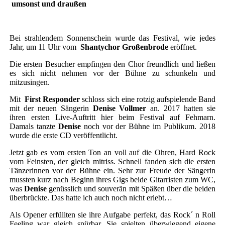
umsonst und draußen
Bei strahlendem Sonnenschein wurde das Festival, wie jedes
Jahr, um 11 Uhr vom
Shantychor Großenbrode
eröffnet.
Die ersten Besucher empfingen den Chor freundlich und ließen
es sich nicht nehmen vor der Bühne zu schunkeln und
mitzusingen.
Mit
First Responder
schloss sich eine rotzig aufspielende Band
mit der neuen Sängerin
Denise Vollmer
an. 2017 hatten sie
ihren ersten Live-Auftritt hier beim Festival auf Fehmarn.
Damals tanzte
Denise
noch vor der Bühne im Publikum. 2018
wurde die erste CD veröffentlicht.
Jetzt gab es vom ersten Ton an voll auf die Ohren, Hard Rock
vom Feinsten, der gleich mitriss. Schnell fanden sich die ersten
Tänzerinnen vor der Bühne ein. Sehr zur Freude der Sängerin
mussten kurz nach Beginn ihres Gigs beide Gitarristen zum WC,
was
Denise
genüsslich und souverän mit Späßen über die beiden
überbrückte. Das hatte ich auch noch nicht erlebt…
Als Opener erfüllten sie ihre Aufgabe perfekt, das Rock´ n Roll
Feeling war gleich spürbar. Sie spielten überwiegend eigene