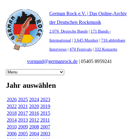
German Rock e.V. | Das Online-Archiv
der Deutschen Rockmusik
2.076 Deutsche Bands
|
171 Bands -
International
|
3.645 Musiker
|
716 abhörbare
Interviews
|
470 Festivals
|
332 Konzerte
vorstand@germanrock.de
|
05405 8959241
Jahr auswählen
2026
2025
2024
2023
2022
2021
2020
2019
2018
2017
2016
2015
2014
2013
2012
2011
2010
2009
2008
2007
2006
2005
2004
2003