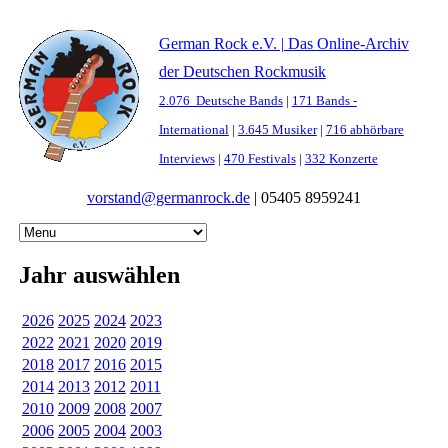
German Rock e.V. | Das Online-Archiv
der Deutschen Rockmusik
2.076 Deutsche Bands
|
171 Bands -
International
|
3.645 Musiker
|
716 abhörbare
Interviews
|
470 Festivals
|
332 Konzerte
vorstand@germanrock.de
|
05405 8959241
Jahr auswählen
2026
2025
2024
2023
2022
2021
2020
2019
2018
2017
2016
2015
2014
2013
2012
2011
2010
2009
2008
2007
2006
2005
2004
2003