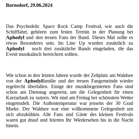
Bornsdorf, 29.06.2024
Das Psychedelic Space Rock Camp Festival, wie auch die
Schifffahrt, gehören zum festen Termin in der Planung bei
Aphodyl
und den treuen Fans der Band. Dieses Mal sollte es
etwas Besonderes sein. Im Line Up wurden zusätzlich zu
Aphodyl
noch drei zusätzliche Bands eingeladen, die das
Event musikalisch bereichern sollten.
Wie schon in den letzten Jahren wurde der Zeltplatz am Waldsee
von der
Aphodyl
familie und der treuen Fangemeinde wieder
regelrecht überfallen. Einige der musikbegeisterten Fans sind
schon am Dienstag angereist, um die Gelegenheit für einen
Kurzurlaub zu nutzen. Wir sind am Freitag bei schönstem Wetter
eingetrudelt. Die Außentemperatur war jenseits der 30 Grad
Marke. Der Waldsee war eine willkommene Gelegenheit um
sich abzukühlen. Alle Fans und Gäste des kleinen Festivals
waren gut drauf und feierten Ihr Wiedersehen bis in die Nacht
hinein.