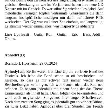
auf der Bühne den zweiten Act des Tages.
Inspierty
reiste in der
gleichen Besetzung an wie im Vorjahr und hatten Ihre neue CD
Nature
mit im Gepäck. Es war stilmäßig wieder alles dabei. Auf
melodische Passagen folgten verträumte Gitarrenriffs die dann
langsam ins sphärische anstiegen um dann auf härtere Riffs
wechselten. Der Gig war zu keiner Zeit eintönig und langweilig.
Es stimmte wieder einmal alles, was I
nspierty
da ablieferte
Line Up:
Basti – Guitar, Ron – Guitar – Eric – Bass, Addi –
Drums.
Aphodyl
(D)
Bornsdorf, Horstteich, 29.06.2024
Aphodyl
aus Berlin waren laut Line Up die vorletzte Band des
Festivals. Ich habe die Band schon so oft beschrieben und
gesehen, so dass es mir schwer fällt immer wieder neue
Beschreibungen zu bringen. Ich wollte auch nicht das Rad neu
erfinden. Es begann jedenfalls mit einem Song der das Thema
Erinnerungen als Inhalt hatte. Dann folgten die bekanntesten und
wohl auch magischsten Songs aus Ihrer langen Schaffenszeit.
Nach dem zweiten Song ging es jedenfalls gut ab vor der Bühne.
Zu guter Letzt haben
Aphodyl
über drei Stunden zur Freude