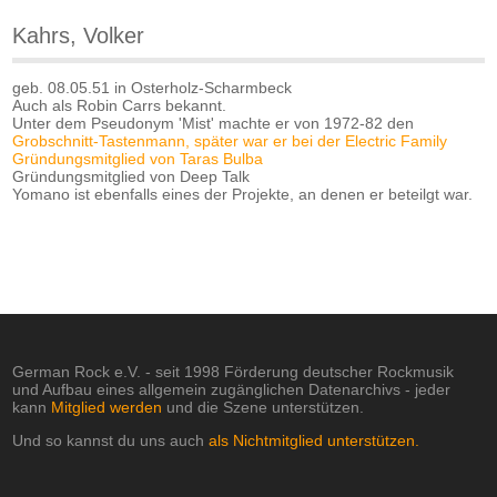
Kahrs, Volker
geb. 08.05.51 in Osterholz-Scharmbeck
Auch als Robin Carrs bekannt.
Unter dem Pseudonym 'Mist' machte er von 1972-82 den
Grobschnitt-Tastenmann, später war er bei der
Electric Family
Gründungsmitglied von
Taras Bulba
Gründungsmitglied von Deep Talk
Yomano ist ebenfalls eines der Projekte, an denen er beteilgt war.
German Rock e.V. - seit 1998 Förderung deutscher Rockmusik
und Aufbau eines allgemein zugänglichen Datenarchivs - jeder
kann
Mitglied werden
und die Szene unterstützen.
Und so kannst du uns auch
als Nichtmitglied unterstützen.