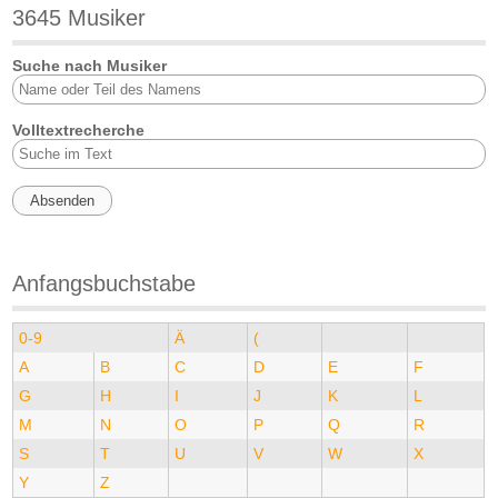
3645 Musiker
Suche nach Musiker
Volltextrecherche
Anfangsbuchstabe
0-9
Ä
(
A
B
C
D
E
F
G
H
I
J
K
L
M
N
O
P
Q
R
S
T
U
V
W
X
Y
Z