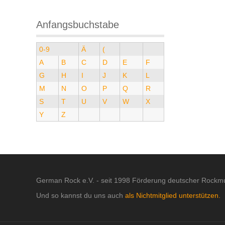
Anfangsbuchstabe
0-9
Ä
(
A
B
C
D
E
F
G
H
I
J
K
L
M
N
O
P
Q
R
S
T
U
V
W
X
Y
Z
German Rock e.V. - seit 1998 Förderung deutscher Rockmu
Und so kannst du uns auch
als Nichtmitglied unterstützen.