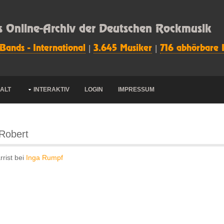
s Online-Archiv der Deutschen Rockmusik
 Bands - International
|
3.645 Musiker
|
716 abhörbare 
HALT
INTERAKTIV
LOGIN
IMPRESSUM
 Robert
rrist bei
Inga Rumpf