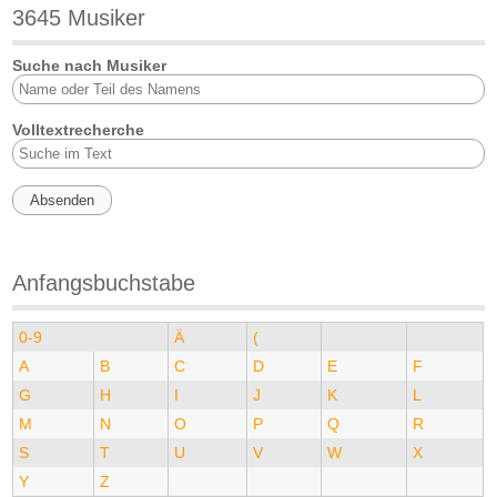
3645 Musiker
Suche nach Musiker
Volltextrecherche
Anfangsbuchstabe
0-9
Ä
(
A
B
C
D
E
F
G
H
I
J
K
L
M
N
O
P
Q
R
S
T
U
V
W
X
Y
Z