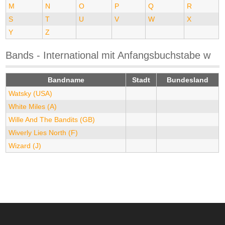
M
N
O
P
Q
R
S
T
U
V
W
X
Y
Z
Bands - International mit Anfangsbuchstabe w
Bandname
Stadt
Bundesland
Watsky (USA)
White Miles (A)
Wille And The Bandits (GB)
Wiverly Lies North (F)
Wizard (J)