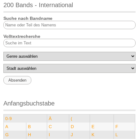
200 Bands - International
Suche nach Bandname
Volltextrecherche
Anfangsbuchstabe
0-9
Ä
(
A
B
C
D
E
F
G
H
I
J
K
L