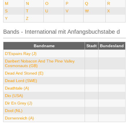
M
N
O
P
Q
R
S
T
U
V
W
X
Y
Z
Bands - International mit Anfangsbuchstabe d
Bandname
Stadt
Bundesland
D'Espairs Ray (J)
Danbert Nobacon And The Pine Valley
Cosmonauts (GB)
Dead And Stoned (E)
Dead Lord (SWE)
Deathtale (A)
Dio (USA)
Dir En Grey (J)
Dool (NL)
Dornenreich (A)