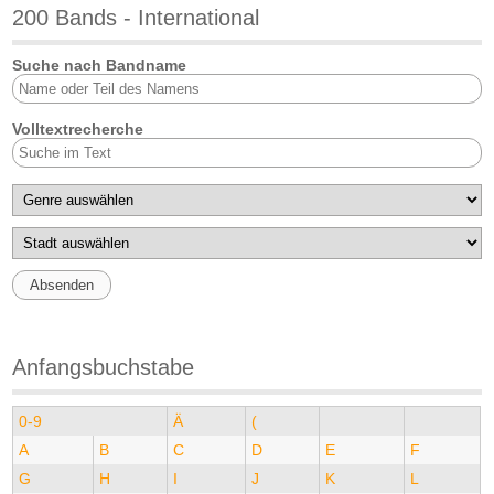
200 Bands - International
Suche nach Bandname
Volltextrecherche
Anfangsbuchstabe
0-9
Ä
(
A
B
C
D
E
F
G
H
I
J
K
L