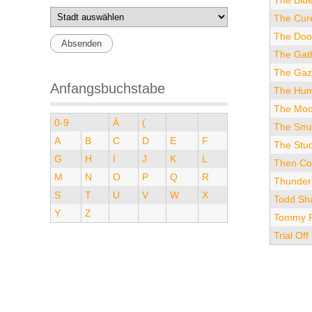
The Blu
The Cur
The Doo
The Gat
The Gaze
Anfangsbuchstabe
The Hum
The Moon
0-9
Ä
(
The Sma
A
B
C
D
E
F
The Stud
G
H
I
J
K
L
Then Co
M
N
O
P
Q
R
Thunder
S
T
U
V
W
X
Todd Sha
Y
Z
Tommy R
Trial Off