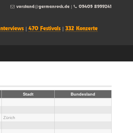
vorstand@germanrock.de
|
05405 8959241
Interviews
|
470 Festivals
|
332 Konzerte
Stadt
Bundesland
Zürich