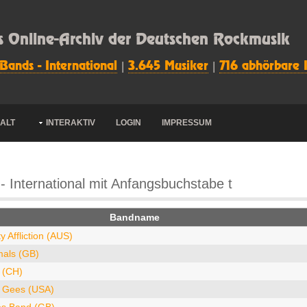
s Online-Archiv der Deutschen Rockmusik
 Bands - International
|
3.645 Musiker
|
716 abhörbare 
HALT
INTERAKTIV
LOGIN
IMPRESSUM
- International mit Anfangsbuchstabe t
Bandname
y Affliction (AUS)
mals (GB)
 (CH)
 Gees (USA)