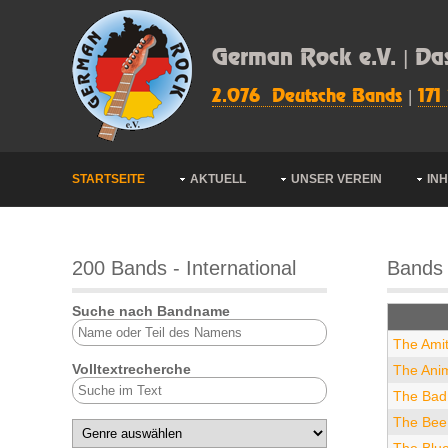
German Rock e.V. | Da
2.076 Deutsche Bands
|
171
STARTSEITE
AKTUELL
UNSER VEREIN
IN
200 Bands - International
Bands 
Suche nach Bandname
The Amit
Volltextrecherche
The Ani
The Bad
The Bee