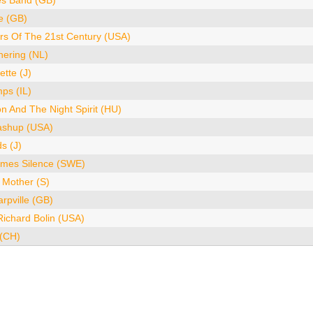
es Band (GB)
e (GB)
rs Of The 21st Century (USA)
hering (NL)
tte (J)
ps (IL)
 And The Night Spirit (HU)
shup (USA)
s (J)
mes Silence (SWE)
 Mother (S)
rpville (GB)
ichard Bolin (USA)
 (CH)