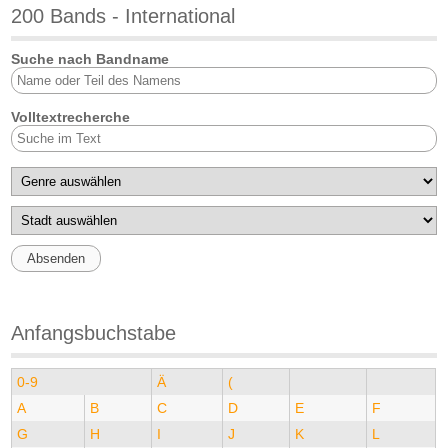
200 Bands - International
Suche nach Bandname
Volltextrecherche
Anfangsbuchstabe
0-9
Ä
(
A
B
C
D
E
F
G
H
I
J
K
L