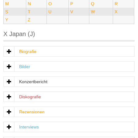
M
N
O
P
Q
R
S
T
U
V
W
X
Y
Z
X Japan (J)
Biografie
Bilder
Konzertbericht
Diskografie
Rezensionen
Interviews