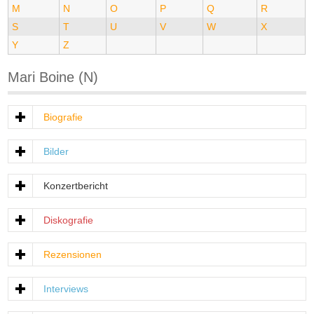
M
N
O
P
Q
R
S
T
U
V
W
X
Y
Z
Mari Boine (N)
Biografie
Bilder
Konzertbericht
Diskografie
Rezensionen
Interviews