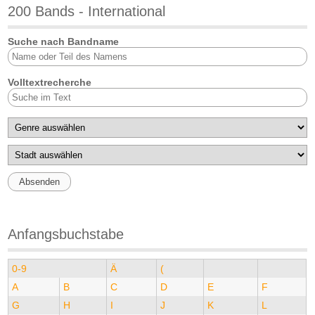
200 Bands - International
Suche nach Bandname
Volltextrecherche
Anfangsbuchstabe
0-9
Ä
(
A
B
C
D
E
F
G
H
I
J
K
L