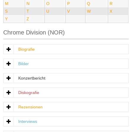
M
N
O
P
Q
R
S
T
U
V
W
X
Y
Z
Chrome Division (NOR)
Biografie
Bilder
Konzertbericht
Diskografie
Rezensionen
Interviews