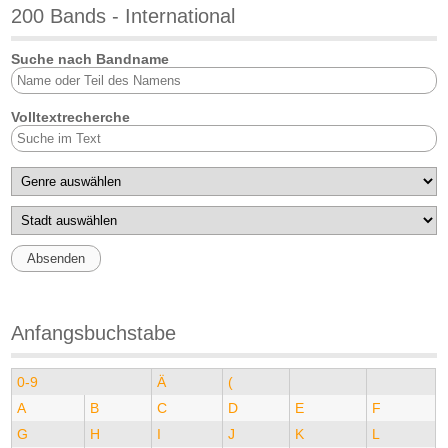
200 Bands - International
Suche nach Bandname
Volltextrecherche
Anfangsbuchstabe
0-9
Ä
(
A
B
C
D
E
F
G
H
I
J
K
L