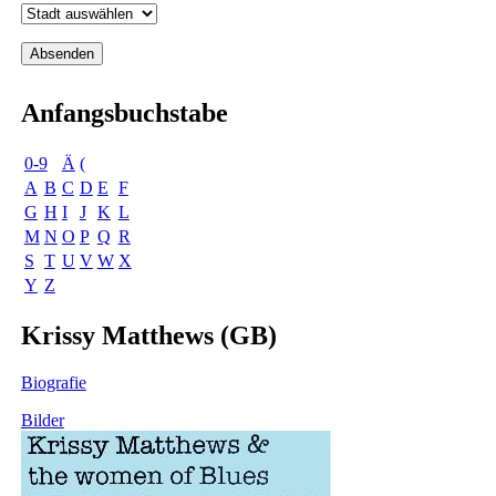
Anfangsbuchstabe
0-9
Ä
(
A
B
C
D
E
F
G
H
I
J
K
L
M
N
O
P
Q
R
S
T
U
V
W
X
Y
Z
Krissy Matthews (GB)
Biografie
Bilder